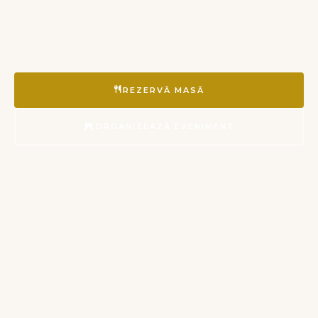
private — toate îmbinate cu ospitalitate autentică și
preparate de excepție.
REZERVĂ MASĂ
ORGANIZEAZĂ EVENIMENT