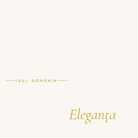
IAȘI, ROMÂNIA
Unde Gastronomia
Întâlnește
Eleganța
Restaurant à la carte, nunți, botezuri și evenimente